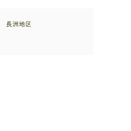
長洲地区
熊本県自転車二輪車商協同組合
住所 熊本市中央区練兵町40 自転車会館
内
電話番号
096-353-3265