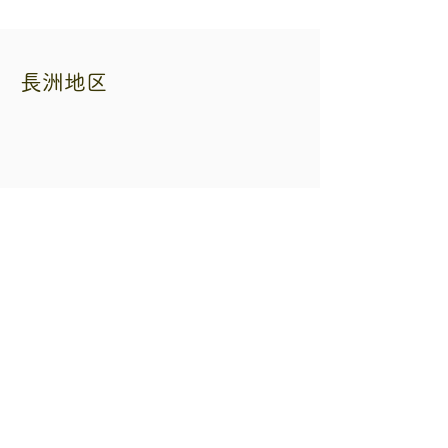
長洲地区
熊本県自転車二輪車商協同組合
住所 熊本市中央区練兵町40 自転車会館
内
電話番号
096-353-3265