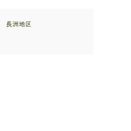
長洲地区
熊本県自転車二輪車商協同組合
住所 熊本市中央区練兵町40 自転車会館
内
電話番号
096-353-3265