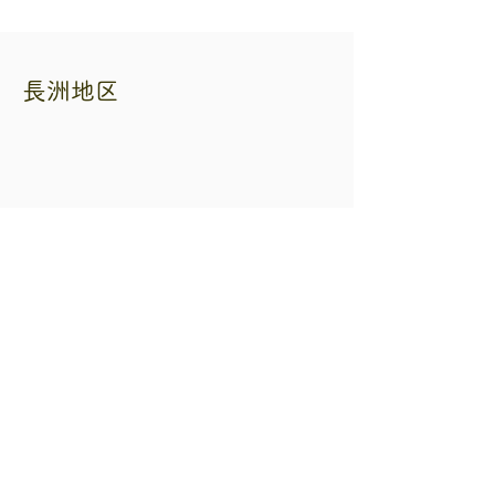
長洲地区
熊本県自転車二輪車商協同組合
住所 熊本市中央区練兵町40 自転車会館
内
電話番号
096-353-3265