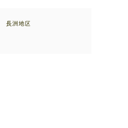
長洲地区
熊本県自転車二輪車商協同組合
住所 熊本市中央区練兵町40 自転車会館
内
電話番号
096-353-3265