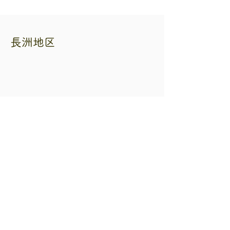
長洲地区
熊本県自転車二輪車商協同組合
住所 熊本市中央区練兵町40 自転車会館
内
電話番号
096-353-3265