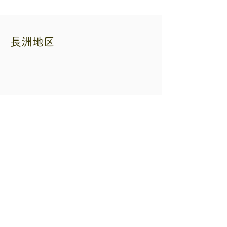
長洲地区
熊本県自転車二輪車商協同組合
住所 熊本市中央区練兵町40 自転車会館
内
電話番号
096-353-3265