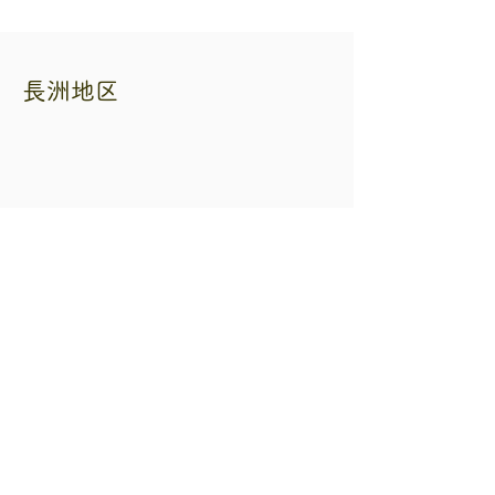
長洲地区
熊本県自転車二輪車商協同組合
住所 熊本市中央区練兵町40 自転車会館
内
電話番号
096-353-3265