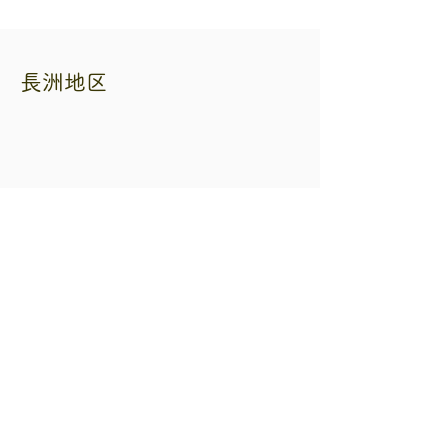
長洲地区
熊本県自転車二輪車商協同組合
住所 熊本市中央区練兵町40 自転車会館
内
電話番号
096-353-3265