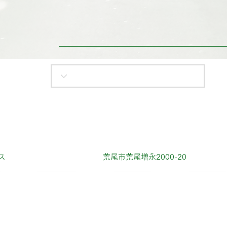
ス
荒尾市荒尾増永2000-20