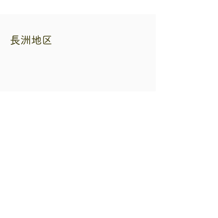
長洲地区
熊本県自転車二輪車商協同組合
住所 熊本市中央区練兵町40 自転車会館
内
電話番号
096-353-3265