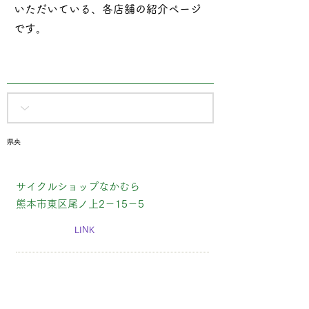
いただいている、各店舗の紹介ページ
です​。
県央
サイクルショップなかむら
熊本市東区尾ノ上2－15－5
LINK