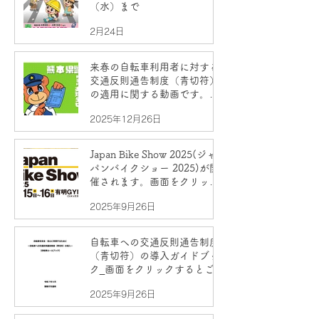
（水）まで
2月24日
来春の自転車利用者に対する
交通反則通告制度（青切符）
の適用に関する動画です。ぜ
ひご試聴ください！！
2025年12月26日
Japan Bike Show 2025(ジャ
パンバイクショー 2025)が開
催されます。画面をクリック
すると詳細をご覧いただけま
2025年9月26日
す。
自転車への交通反則通告制度
（青切符）の導入ガイドブッ
ク_画面をクリックするとご覧
いただけます。
2025年9月26日