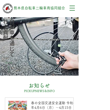
熊本県自転車二輪車商協同組合
献
自
転
車
を
通
じ
て
社
会
貢
Scroll
お知らせ
PICKUPNEWS＆INFO
春の全国交通安全運動 令和8
年4月6日（月）〜4月15日