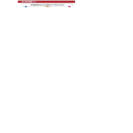
自転車事故の被害者の経済的な救済の確保と、加害者
の経済的負担の軽減を図るため、熊本県では条例を改
正し、
自転車損害賠償保険等
(以下「自転車保険」とい
への加入が令和3年10月1日から義務化されま
う。)
す。
自転車を利用する時は、ルールとマナーを守り、交通
事故のない安全・安心な熊本県の実現を目指しましょ
う。
リンク
LINK