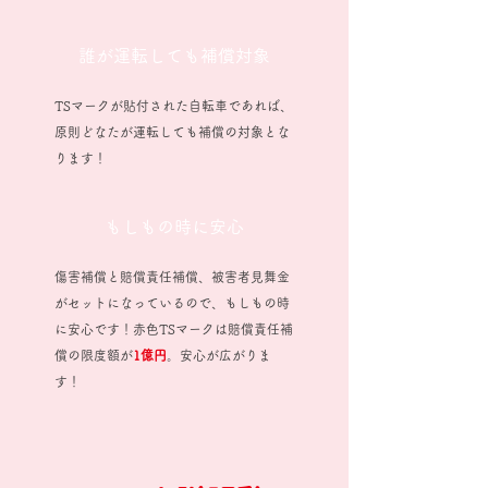
誰が運転しても補償対象
TSマークが貼付された自転車であれば、
原則どなたが運転しても補償の対象とな
ります！
もしもの時に安心
傷害補償と賠償責任補償、被害者見舞金
がセットになっているので、もしもの時
に安心です！赤色TSマークは賠償責任補
償の限度額が
1億円
。安心が広がりま
す！